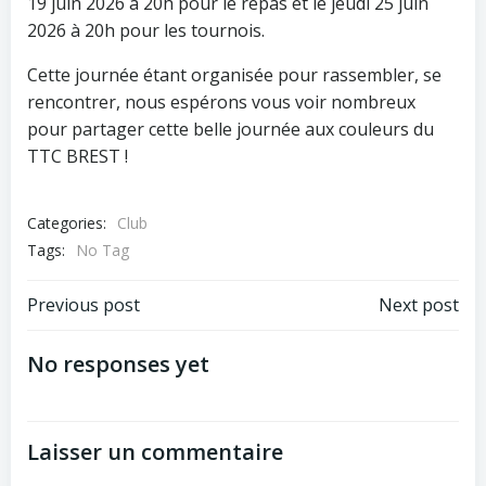
19 juin 2026 à 20h pour le repas et le jeudi 25 juin
2026 à 20h pour les tournois.
Cette journée étant organisée pour rassembler, se
rencontrer, nous espérons vous voir nombreux
pour partager cette belle journée aux couleurs du
TTC BREST !
Categories:
Club
Tags:
No Tag
Post
Post
Previous post
Next post
navigation
navigation
No responses yet
Laisser un commentaire