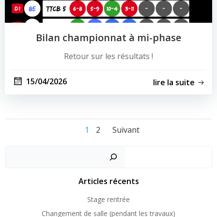
Bilan championnat à mi-phase
Retour sur les résultats !
15/04/2026
lire la suite
Posts
Posts
Page
Page
1
2
Suivant
navigation
navigation
Recher
Articles récents
Stage rentrée
Changement de salle (pendant les travaux)